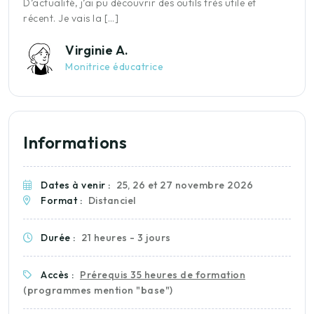
s
D’actualité, j’ai pu découvrir des outils très utile et
d
récent. Je vais la […]
d
Virginie A.
Monitrice éducatrice
Informations
Dates à venir :
25, 26 et 27 novembre 2026
Format :
Distanciel
Durée :
21 heures - 3 jours
Accès :
Prérequis 35 heures de formation
(programmes mention "base")