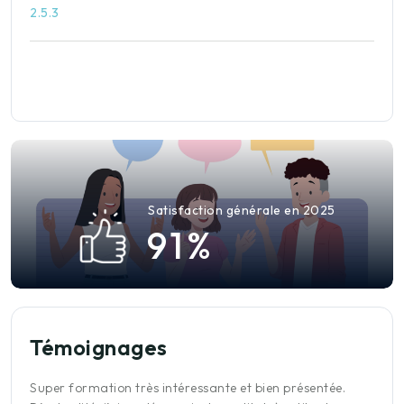
2.5.3
Satisfaction générale en 2025
9
1
%
Témoignages
Super formation très intéressante et bien présentée.
J