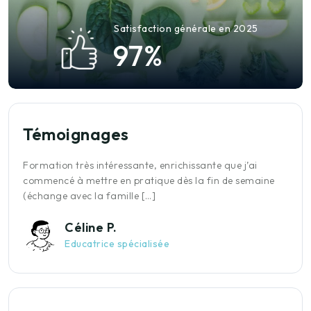
Satisfaction générale en 2025
9
7
%
Témoignages
Formation très intéressante, enrichissante que j’ai
L
e
commencé à mettre en pratique dès la fin de semaine
b
(échange avec la famille […]
f
Céline P.
Educatrice spécialisée