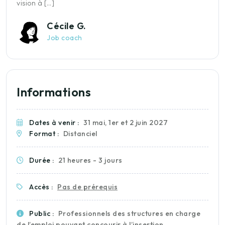
vision à […]
f
Cécile G.
Job coach
Informations
Dates à venir :
31 mai, 1er et 2 juin 2027
Format :
Distanciel
Durée :
21 heures - 3 jours
Accès :
Pas de prérequis
Public :
Professionnels des structures en charge
de l’emploi pouvant concourir à l’insertion