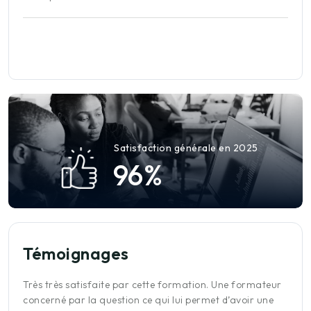
Satisfaction générale en 2025
9
6
%
Témoignages
Très très satisfaite par cette formation. Une formateur
A
concerné par la question ce qui lui permet d’avoir une
o