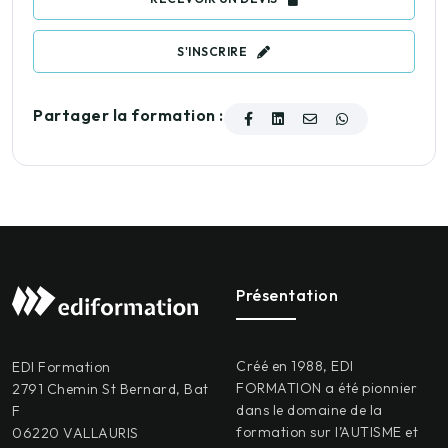
S'INSCRIRE
Partager la formation :
Présentation
Créé en 1988, EDI
EDI Formation
FORMATION a été pionnier
2791 Chemin St Bernard, Bat
dans le domaine de la
F
formation sur l’AUTISME et
06220 VALLAURIS