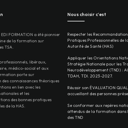
on
Nous choisir c’est
Respecter les Recommandation
, EDI FORMATION a été pionnier
Pratiques Professionnelles de l
ne de la formation sur
Autorité de Santé (HAS)
les TSA.
Appliquer les Orientations Nati
professionnels, libéraux,
Stratégie Nationale pour les Tr
aire, médico-social et aux
Neurodéveloppement (TND) : A
ormation porte sur
TDAH, TDI. 2023-2027.
on des connaissances théoriques
ntions en lien avec les
Réussir son ÉVALUATION QUAL
ationales et les
accueillant des personnes prés
ons des bonnes pratiques
Se conformer aux repères nati
les de la HAS.
attendus de la formation dans
des TND