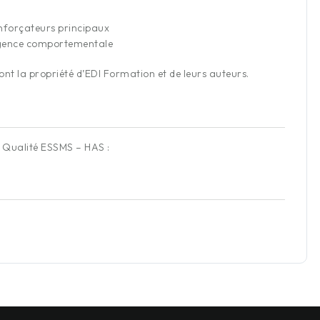
enforçateurs principaux
ingence comportementale
nt la propriété d’EDI Formation et de leurs auteurs.
l Qualité ESSMS – HAS :