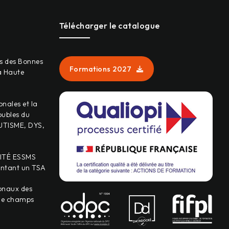
Télécharger le catalogue
s des Bonnes
Formations 2027
a Haute
onales et la
oubles du
UTISME, DYS,
ITÉ ESSMS
entant un TSA
onaux des
 le champs