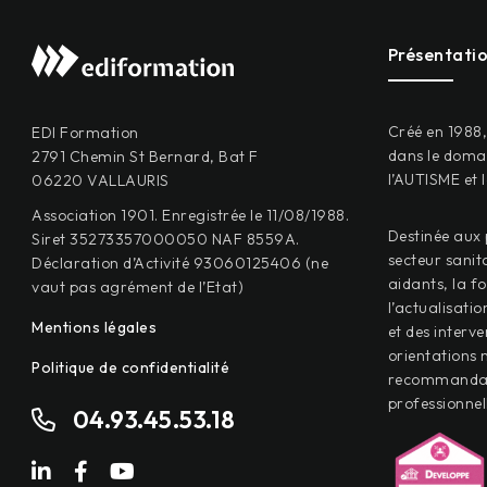
Présentati
Créé en 1988
EDI Formation
dans le domai
2791 Chemin St Bernard, Bat F
l’AUTISME et 
06220 VALLAURIS
Association 1901. Enregistrée le 11/08/1988.
Destinée aux 
Siret 35273357000050 NAF 8559A.
secteur sanit
Déclaration d’Activité 93060125406 (ne
aidants, la f
vaut pas agrément de l’Etat)
l’actualisati
Mentions légales
et des interve
orientations n
Politique de confidentialité
recommandati
professionnel
04.93.45.53.18