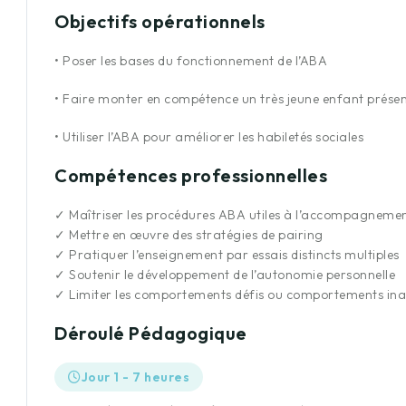
Objectifs opérationnels
Cette formation a répondu à mes objec
•
Poser les bases du fonctionnement de l’ABA
départ. J’ai une meilleure connaissance
et je comprends maintenant comment 
•
Faire monter en compétence un très jeune enfant présen
Cindy V.
•
Utiliser l’ABA pour améliorer les habiletés sociales
Monitrice éducatrice
Compétences professionnelles
✓
Maîtriser les procédures ABA utiles à l’accompagneme
✓
Mettre en œuvre des stratégies de pairing
✓
Pratiquer l’enseignement par essais distincts multiples
✓
Soutenir le développement de l’autonomie personnelle
✓
Limiter les comportements défis ou comportements ina
Déroulé Pédagogique
Jour 1 - 7 heures