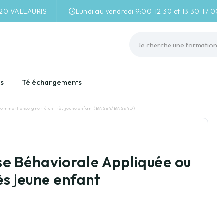
220 VALLAURIS
Lundi au vendredi 9:00-12:30 et 13:30-17:0
es
Téléchargements
 comment enseigner à un très jeune enfant (BASE4/BASE4D)
se Béhaviorale Appliquée ou
s jeune enfant