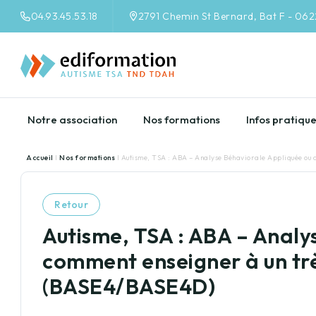
04.93.45.53.18
2791 Chemin St Bernard, Bat F - 06
Notre association
Nos formations
Infos pratiqu
Accueil
I
Nos formations
I Autisme, TSA : ABA – Analyse Béhaviorale Appliquée ou
Retour
Autisme, TSA : ABA – Analy
comment enseigner à un trè
(BASE4/BASE4D)