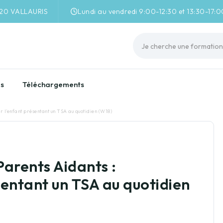
220 VALLAURIS
Lundi au vendredi 9:00-12:30 et 13:30-17:0
es
Téléchargements
 l’enfant présentant un TSA au quotidien (W18)
Parents Aidants :
entant un TSA au quotidien