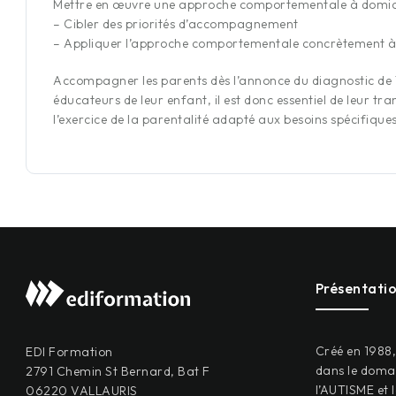
Mettre en œuvre une approche comportementale à domic
– Cibler des priorités d’accompagnement
– Appliquer l’approche comportementale concrètement à
Accompagner les parents dès l’annonce du diagnostic de T
éducateurs de leur enfant, il est donc essentiel de leur t
l’exercice de la parentalité adapté aux besoins spécifiques
Présentati
Créé en 1988
EDI Formation
dans le domai
2791 Chemin St Bernard, Bat F
l’AUTISME et 
06220 VALLAURIS