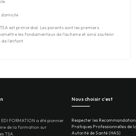
ile
 domicile
SA est primordial. Les parents sont les premiers
ransmettre les fondamentaux de l’autisme et ainsi soutenir
 de l’enfant.
on
Nous choisir c’est
Respecter les Recommandation
, EDI FORMATION a été pionnier
Pratiques Professionnelles de l
ne de la formation sur
Autorité de Santé (HAS)
les TSA.