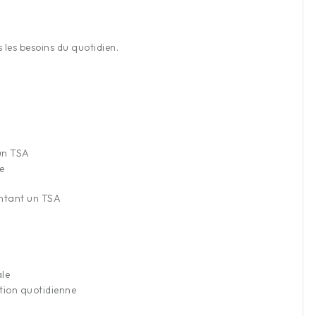
les besoins du quotidien.
 un TSA
e
ntant un TSA
le
ation quotidienne