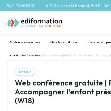
04.93.45.53.18
2791 Chemin St Bernard, Bat F - 06
Notre association
Nos formations
Infos pratiqu
Accueil
I
Nos formations
I Web conférence gratuite | Parents Aidants : Accompagner
Retour
Web conférence gratuite | 
Accompagner l’enfant prés
(W18)