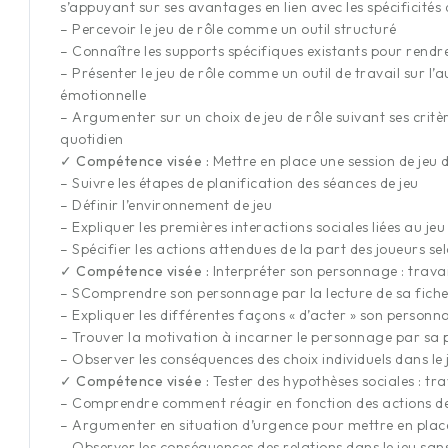
s’appuyant sur ses avantages en lien avec les spécificité
– Percevoir le jeu de rôle comme un outil structuré
– Connaître les supports spécifiques existants pour rendre 
– Présenter le jeu de rôle comme un outil de travail sur l’a
émotionnelle
– Argumenter sur un choix de jeu de rôle suivant ses critè
quotidien
✓ Compétence visée :
Mettre en place une session de jeu d
– Suivre les étapes de planification des séances de jeu
– Définir l’environnement de jeu
– Expliquer les premières interactions sociales liées au j
– Spécifier les actions attendues de la part des joueurs se
✓ Compétence visée :
Interpréter son personnage : trava
– SComprendre son personnage par la lecture de sa fiche
– Expliquer les différentes façons « d’acter » son personn
– Trouver la motivation à incarner le personnage par sa 
– Observer les conséquences des choix individuels dans le 
✓ Compétence visée :
Tester des hypothèses sociales : tr
– Comprendre comment réagir en fonction des actions de
– Argumenter en situation d’urgence pour mettre en pla
– Observer les conséquences des relations dans le jeu san