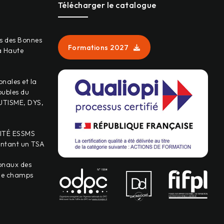
Télécharger le catalogue
s des Bonnes
Formations 2027
a Haute
onales et la
oubles du
UTISME, DYS,
ITÉ ESSMS
entant un TSA
onaux des
 le champs