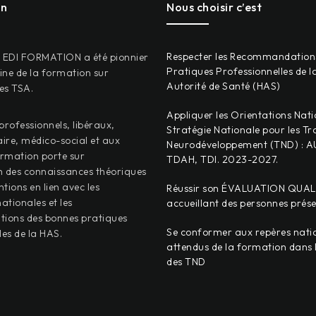
on
Nous choisir c’est
Respecter les Recommandation
, EDI FORMATION a été pionnier
Pratiques Professionnelles de l
ne de la formation sur
Autorité de Santé (HAS)
les TSA.
Appliquer les Orientations Nati
professionnels, libéraux,
Stratégie Nationale pour les Tr
aire, médico-social et aux
Neurodéveloppement (TND) : A
ormation porte sur
TDAH, TDI. 2023-2027.
on des connaissances théoriques
ntions en lien avec les
Réussir son ÉVALUATION QUAL
ationales et les
accueillant des personnes prés
ons des bonnes pratiques
Se conformer aux repères nati
les de la HAS.
attendus de la formation dans
des TND