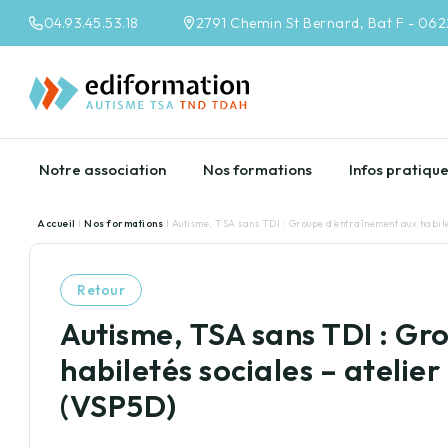
04.93.45.53.18
2791 Chemin St Bernard, Bat F - 06
Notre association
Nos formations
Infos pratiqu
Accueil
I
Nos formations
I Autisme, TSA sans TDI : Groupe d’entraînement aux habile
Retour
Autisme, TSA sans TDI : Gr
habiletés sociales – atelie
(VSP5D)