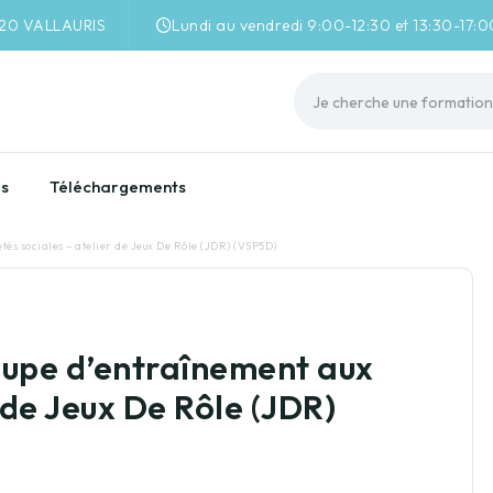
220 VALLAURIS
Lundi au vendredi 9:00-12:30 et 13:30-17:0
es
Téléchargements
tés sociales – atelier de Jeux De Rôle (JDR) (VSP5D)
oupe d’entraînement aux
r de Jeux De Rôle (JDR)