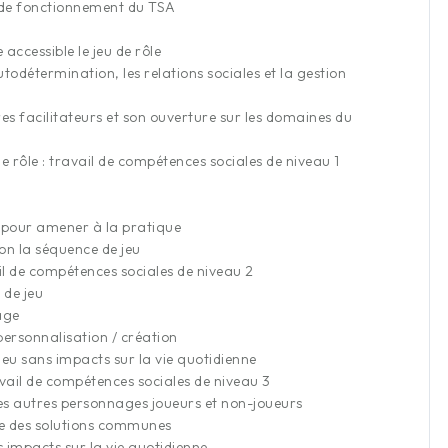
s de fonctionnement du TSA
accessible le jeu de rôle
utodétermination, les relations sociales et la gestion
res facilitateurs et son ouverture sur les domaines du
e rôle : travail de compétences sociales de niveau 1
eu pour amener à la pratique
lon la séquence de jeu
il de compétences sociales de niveau 2
 de jeu
age
personnalisation / création
jeu sans impacts sur la vie quotidienne
avail de compétences sociales de niveau 3
s autres personnages joueurs et non-joueurs
ce des solutions communes
s impacts sur la vie quotidienne