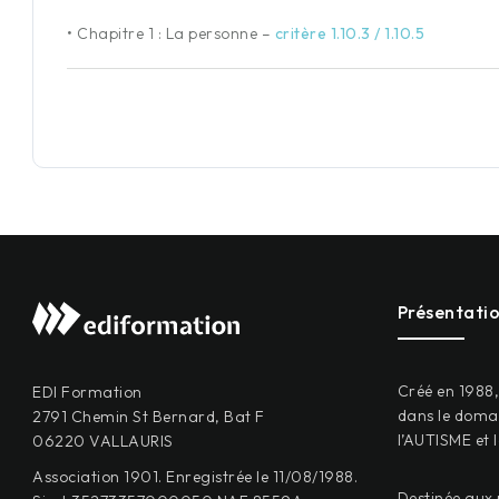
•
Chapitre 1 : La personne
–
critère 1.10.3 / 1.10.5
Présentati
Créé en 1988
EDI Formation
dans le domai
2791 Chemin St Bernard, Bat F
l’AUTISME et 
06220 VALLAURIS
Association 1901. Enregistrée le 11/08/1988.
Destinée aux 