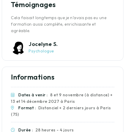
Témoignages
s.
Cela faisait longtemps que je n’avais pas eu une
Merci
de
formation aussi complète, enrichissante et
pour 
agréable.
très
Jocelyne S.
Psychologue
Informations
Dates à venir :
8 et 9 novembre (à distance) +
13 et 14 décembre 2027 à Paris
Format :
Distanciel + 2 derniers jours à Paris
(75)
Durée :
28 heures - 4 jours