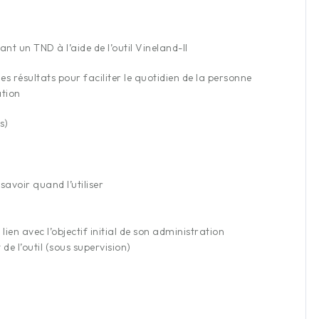
e mais pas
La formation a pleinement répondu à mes attente
t un TND à l’aide de l’outil Vineland-II
un formateur
Le formateur est dynamique et possède une gran
s […]
expertise dans le domaine […]
es résultats pour faciliter le quotidien de la personne
ation
Lucie B.
s)
Psychologue
 savoir quand l’utiliser
ien avec l’objectif initial de son administration
e l’outil (sous supervision)