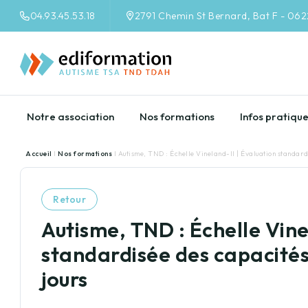
04.93.45.53.18
2791 Chemin St Bernard, Bat F - 06
Notre association
Nos formations
Infos pratiqu
Accueil
I
Nos formations
I Autisme, TND : Échelle Vineland-II | Évaluation standar
Retour
Autisme, TND : Échelle Vine
standardisée des capacité
jours