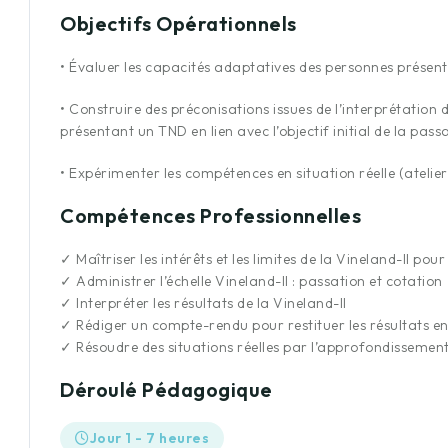
Objectifs Opérationnels
Merci pour cette formation très pointu
•
Évaluer les capacités adaptatives des personnes présentan
pour autant claire et accessible avec 
très dynamique, pédagogue,expert dan
•
Construire des préconisations issues de l’interprétation d
présentant un TND en lien avec l’objectif initial de la pass
Aurelie C.
•
Expérimenter les compétences en situation réelle (atelier
Psychologue
Compétences Professionnelles
✓
Maîtriser les intérêts et les limites de la Vineland-II pour
✓
Administrer l’échelle Vineland-II : passation et cotation
✓
Interpréter les résultats de la Vineland-II
✓
Rédiger un compte-rendu pour restituer les résultats en l
✓
Résoudre des situations réelles par l’approfondissement d
Déroulé Pédagogique
Jour 1 - 7 heures