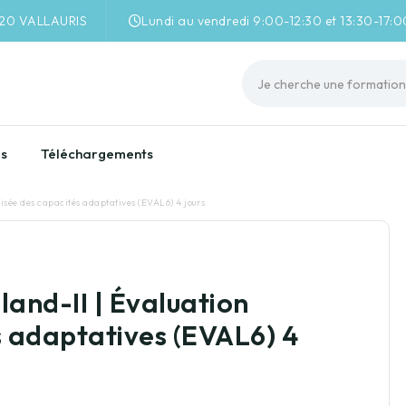
220 VALLAURIS
Lundi au vendredi 9:00-12:30 et 13:30-17:0
es
Téléchargements
disée des capacités adaptatives (EVAL6) 4 jours
land-II | Évaluation
s adaptatives (EVAL6) 4