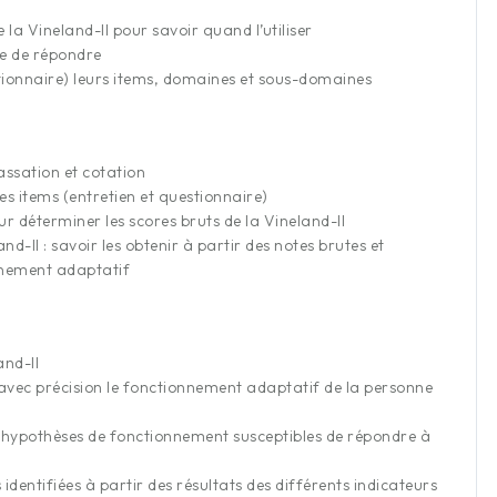
de la Vineland-II pour savoir quand l’utiliser
re de répondre
estionnaire) leurs items, domaines et sous-domaines
passation et cotation
s items (entretien et questionnaire)
r déterminer les scores bruts de la Vineland-II
nd-II : savoir les obtenir à partir des notes brutes et
nnement adaptatif
and-II
e avec précision le fonctionnement adaptatif de la personne
es hypothèses de fonctionnement susceptibles de répondre à
identifiées à partir des résultats des différents indicateurs